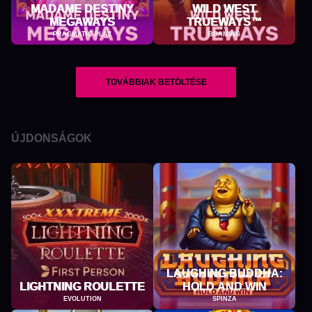
MADAME DESTINY
WILD WEST
MEGAWAYS
TRUEWAYS™
PRAGMATIC PLAY
BGAMING
TOVÁBBIAK BETÖLTÉSE
ÚJDONSÁGOK
LAUGHING BUDDHA:
LIGHTNING ROULETTE
HOLD AND WIN
EVOLUTION
SPINZA