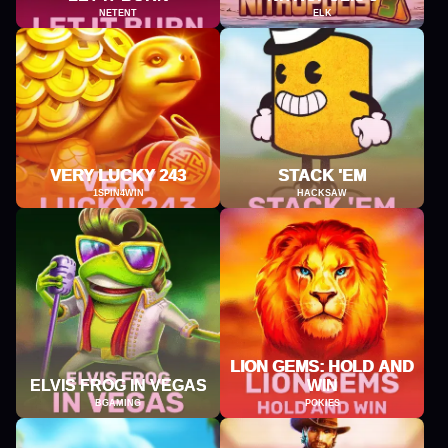
NETENT
ELK
VERY LUCKY 243
STACK 'EM
1SPIN4WIN
HACKSAW
LION GEMS: HOLD AND
ELVIS FROG IN VEGAS
WIN
BGAMING
POKIES