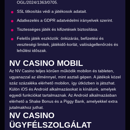
OGL/2024/1363/0705.
SSL titkosítás védi a játékosok adatait.
Adatkezelés a GDPR adatvédelmi irányelvek szerint.
Tisztességes játék és kifizetések biztosítása.
Felelős játék eszközök: önkizárás, befizetési és
veszteségi limitek, játékidő-korlát, valóságellenőrzés és
lehűlési időszak.
NV CASINO MOBIL
Az NV Casino teljes körűen működik mobilon és tableten,
ugyanazzal az élménnyel, mint asztali gépen. A játékok közel
száz százaléka elérhető mobilon, így útközben is játszhat.
Külön iOS és Android alkalmazásokat is kínálunk, amelyek
egyedi funkciókat tartalmaznak. Az Android alkalmazásban
elérhető a Shake Bonus és a Piggy Bank, amelyekkel extra
jutalmakhoz juthat.
NV CASINO
ÜGYFÉLSZOLGÁLAT