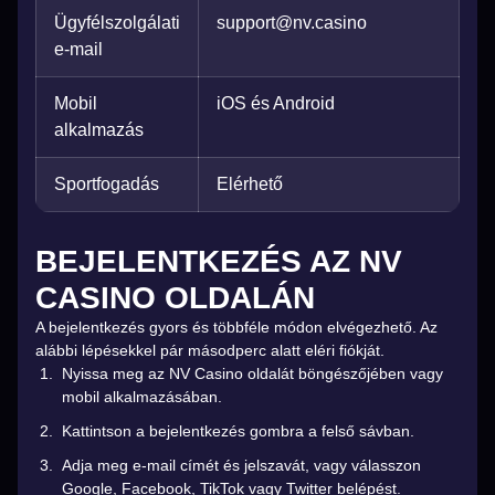
Ügyfélszolgálati
support@nv.casino
e-mail
Mobil
iOS és Android
alkalmazás
Sportfogadás
Elérhető
BEJELENTKEZÉS AZ NV
CASINO OLDALÁN
A bejelentkezés gyors és többféle módon elvégezhető. Az
alábbi lépésekkel pár másodperc alatt eléri fiókját.
Nyissa meg az NV Casino oldalát böngészőjében vagy
mobil alkalmazásában.
Kattintson a bejelentkezés gombra a felső sávban.
Adja meg e-mail címét és jelszavát, vagy válasszon
Google, Facebook, TikTok vagy Twitter belépést.